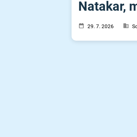
Natakar, m⁠
29. 7. 2026
So