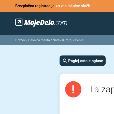
Brezplačna registracija
za vse iskalce služb
Domov
/
Delovna mesta
/
Natakar, m/ž, Velenje
Poglej ostale oglase
Ta zap