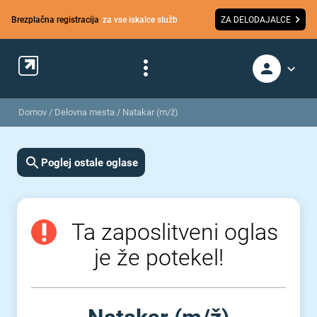
Brezplačna registracija
za vse iskalce služb
ZA DELODAJALCE
Domov
/
Delovna mesta
/
Natakar (m/ž)
Poglej ostale oglase
Ta zaposlitveni oglas
je že potekel!