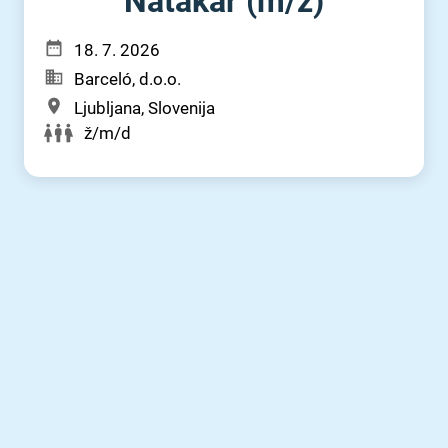
Natakar (m⁠/⁠ž)
18. 7. 2026
Barceló, d.o.o.
Ljubljana, Slovenija
ž/m/d