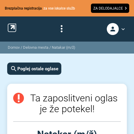
Brezplačna registracija
za vse iskalce služb
ZA DELODAJALCE
Domov
/
Delovna mesta
/
Natakar (m/ž)
Poglej ostale oglase
Ta zaposlitveni oglas
je že potekel!