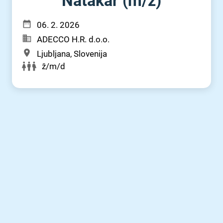
Natakar (m⁠/⁠ž)
06. 2. 2026
ADECCO H.R. d.o.o.
Ljubljana, Slovenija
ž/m/d