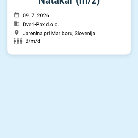
Natakar (m⁠/⁠ž)
09. 7. 2026
Dveri-Pax d.o.o.
Jarenina pri Mariboru, Slovenija
ž/m/d