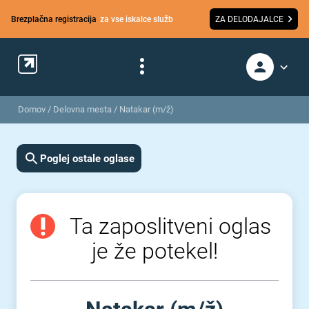
Brezplačna registracija
za vse iskalce služb
ZA DELODAJALCE
Domov
/
Delovna mesta
/
Natakar (m/ž)
Poglej ostale oglase
Ta zaposlitveni oglas
je že potekel!