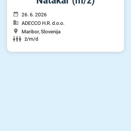
Natakar (m⁠/⁠ž)
26. 6. 2026
ADECCO H.R. d.o.o.
Maribor, Slovenija
ž/m/d