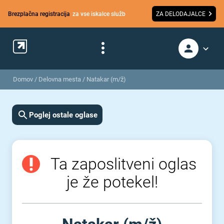
Brezplačna registracija
za vse iskalce služb
ZA DELODAJALCE
Domov
/
Delovna mesta
/
Natakar (m/ž)
Poglej ostale oglase
Ta zaposlitveni oglas
je že potekel!