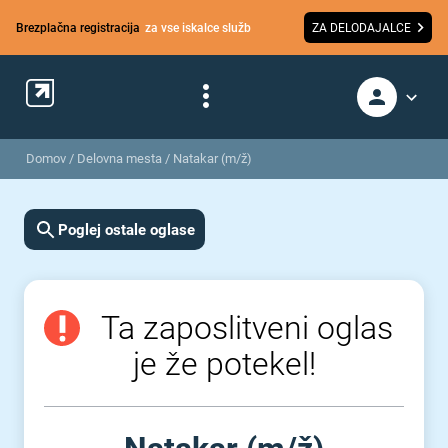
Brezplačna registracija
za vse iskalce služb
ZA DELODAJALCE
Domov
/
Delovna mesta
/
Natakar (m/ž)
Poglej ostale oglase
Ta zaposlitveni oglas
je že potekel!