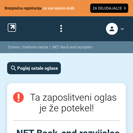
Brezplačna registracija
za vse iskalce služb
ZA DELODAJALCE
Domov
/
Delovna mesta
/
.NET Back-end razvijalec
Poglej ostale oglase
Ta zaposlitveni oglas
je že potekel!