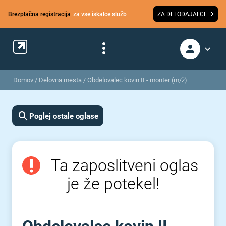
Brezplačna registracija
za vse iskalce služb
ZA DELODAJALCE
Domov
/
Delovna mesta
/
Obdelovalec kovin II - monter (m/ž)
Poglej ostale oglase
Ta zaposlitveni oglas
je že potekel!