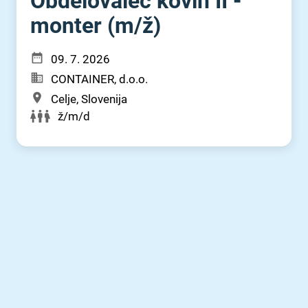
Obdelovalec kovin II -
monter (m⁠/⁠ž)
09. 7. 2026
CONTAINER, d.o.o.
Celje, Slovenija
ž/m/d