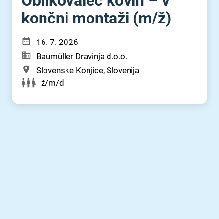
Oblikovalec kovin – v
končni montaži (m⁠/⁠ž)
16. 7. 2026
Baumüller Dravinja d.o.o.
Slovenske Konjice, Slovenija
ž/m/d