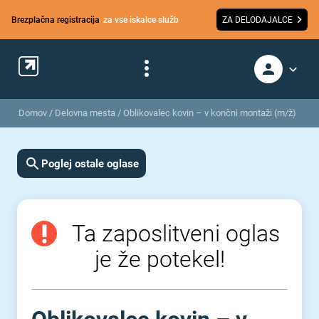
Brezplačna registracija
za vse iskalce služb
ZA DELODAJALCE
Domov
/
Delovna mesta
/
Oblikovalec kovin – v končni montaži (m/ž)
Poglej ostale oglase
Ta zaposlitveni oglas
je že potekel!