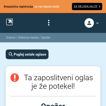
Brezplačna registracija
za vse iskalce služb
ZA DELODAJALCE
Domov
/
Delovna mesta
/
Opažer
Poglej ostale oglase
Ta zaposlitveni oglas
je že potekel!