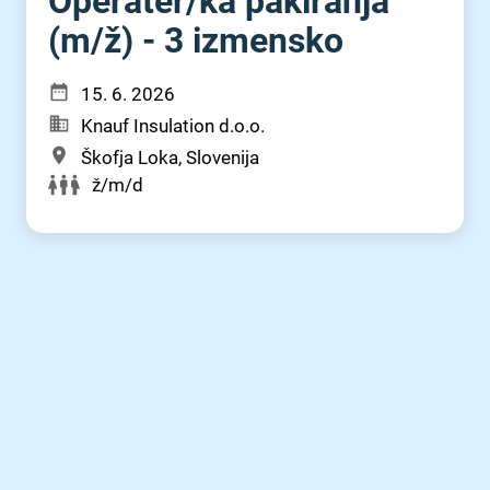
Operater⁠/⁠ka pakiranja
(m⁠/⁠ž) - 3 izmensko
15. 6. 2026
Knauf Insulation d.o.o.
Škofja Loka, Slovenija
ž/m/d