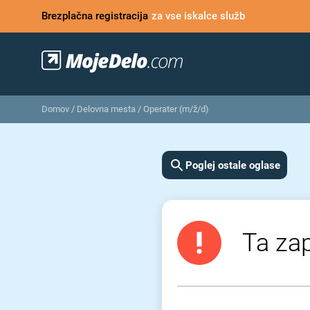
Brezplačna registracija
za vse iskalce služb
Domov
/
Delovna mesta
/
Operater (m/ž/d)
Poglej ostale oglase
Ta zap