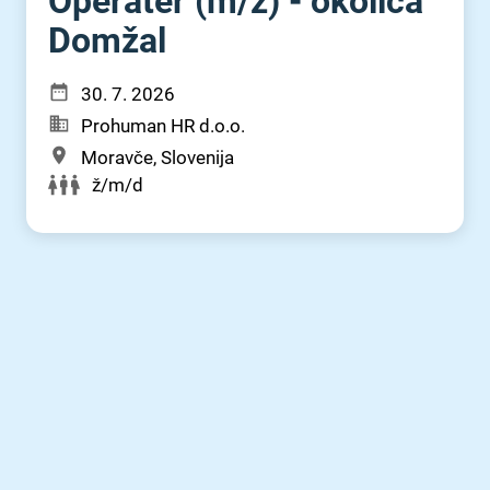
Operater (m⁠/⁠ž) - okolica
Domžal
30. 7. 2026
Prohuman HR d.o.o.
Moravče, Slovenija
ž/m/d