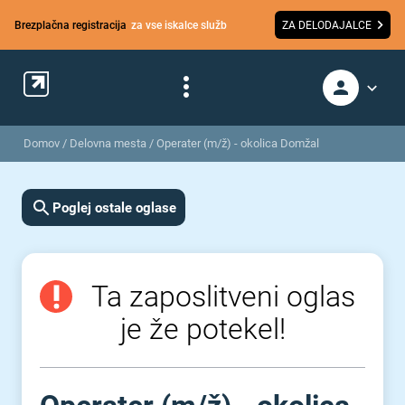
Brezplačna registracija
za vse iskalce služb
ZA DELODAJALCE
Domov
/
Delovna mesta
/
Operater (m/ž) - okolica Domžal
Poglej ostale oglase
Ta zaposlitveni oglas
je že potekel!