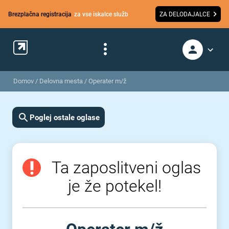
Brezplačna registracija
za vse iskalce služb
ZA DELODAJALCE
Domov
/
Delovna mesta
/
Operater m/ž
Poglej ostale oglase
Ta zaposlitveni oglas
je že potekel!