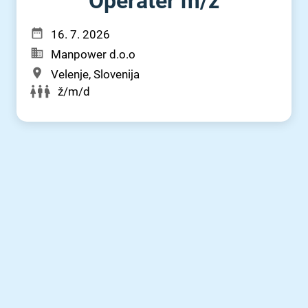
Operater m⁠/⁠ž
16. 7. 2026
Manpower d.o.o
Velenje, Slovenija
ž/m/d