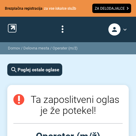
Brezplačna registracija
za vse iskalce služb
ZA DELODAJALCE
Domov
/
Delovna mesta
/
Operater (m/ž)
Poglej ostale oglase
Ta zaposlitveni oglas
je že potekel!