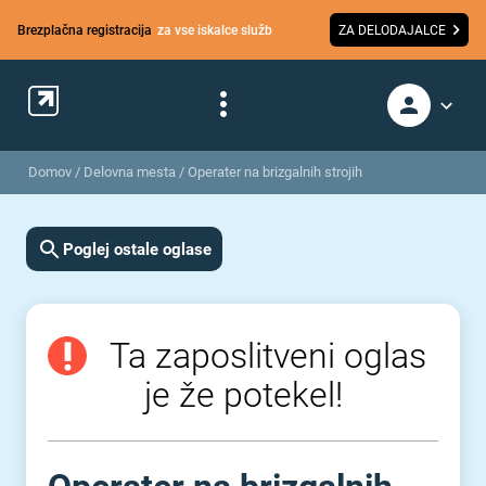
Brezplačna registracija
za vse iskalce služb
ZA DELODAJALCE
Domov
/
Delovna mesta
/
Operater na brizgalnih strojih
Poglej ostale oglase
Ta zaposlitveni oglas
je že potekel!