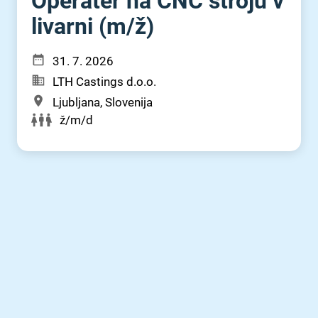
Operater na CNC stroju v
livarni (m⁠/⁠ž)
31. 7. 2026
LTH Castings d.o.o.
Ljubljana, Slovenija
ž/m/d