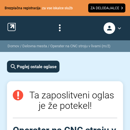
Brezplačna registracija
za vse iskalce služb
ZA DELODAJALCE
Domov
/
Delovna mesta
/
Operater na CNC stroju v livarni (m/ž)
Poglej ostale oglase
Ta zaposlitveni oglas
je že potekel!