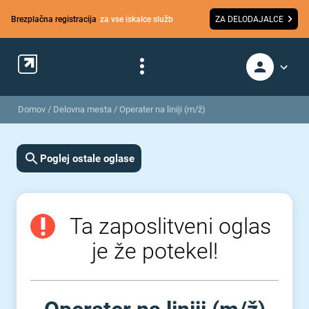
Brezplačna registracija
za vse iskalce služb
ZA DELODAJALCE
Domov
/
Delovna mesta
/
Operater na liniji (m/ž)
Poglej ostale oglase
Ta zaposlitveni oglas
je že potekel!