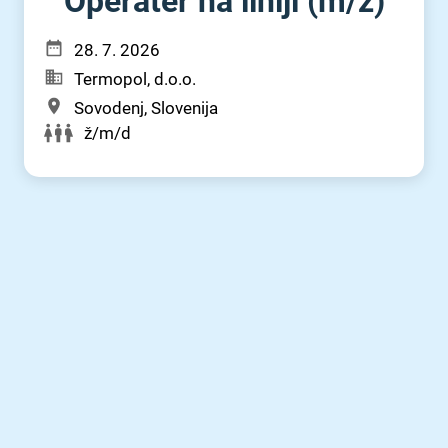
Operater na liniji (m⁠/⁠ž)
28. 7. 2026
Termopol, d.o.o.
Sovodenj, Slovenija
ž/m/d