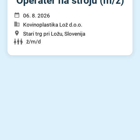
Operater na stroju (m⁠/⁠ž)
06. 8. 2026
Kovinoplastika Lož d.o.o.
Stari trg pri Ložu, Slovenija
ž/m/d