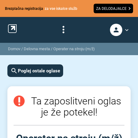
Brezplačna registracija
za vse iskalce služb
ZA DELODAJALCE
Domov
/
Delovna mesta
/
Operater na stroju (m/ž)
Poglej ostale oglase
Ta zaposlitveni oglas
je že potekel!