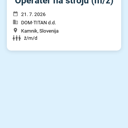
Operater na stroju (m⁠/⁠ž)
21. 7. 2026
DOM-TITAN d.d.
Kamnik, Slovenija
ž/m/d