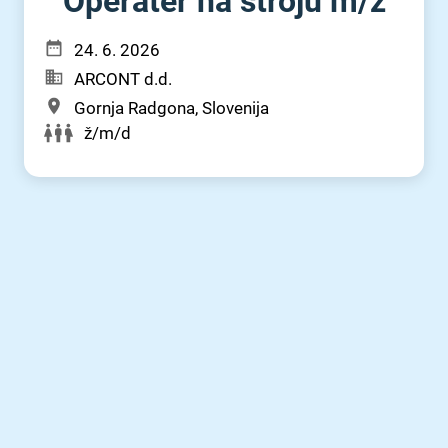
Operater na stroju m⁠/⁠ž
24. 6. 2026
ARCONT d.d.
Gornja Radgona, Slovenija
ž/m/d