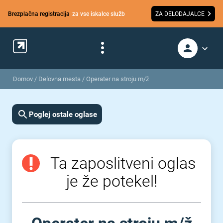
Brezplačna registracija
za vse iskalce služb
ZA DELODAJALCE
Domov
/
Delovna mesta
/
Operater na stroju m/ž
Poglej ostale oglase
Ta zaposlitveni oglas
je že potekel!