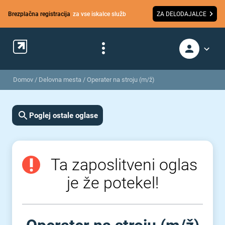
Brezplačna registracija
za vse iskalce služb
ZA DELODAJALCE
Domov
/
Delovna mesta
/
Operater na stroju (m/ž)
Poglej ostale oglase
Ta zaposlitveni oglas
je že potekel!