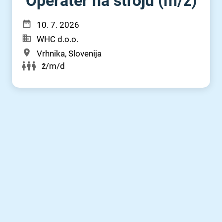
Operater na stroju (m⁠/⁠ž)
10. 7. 2026
WHC d.o.o.
Vrhnika, Slovenija
ž/m/d