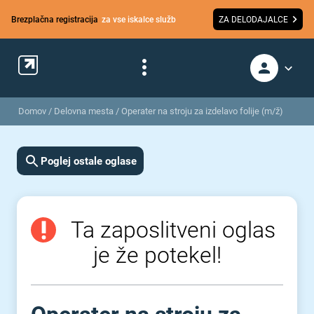
Brezplačna registracija
za vse iskalce služb
ZA DELODAJALCE
Domov
/
Delovna mesta
/
Operater na stroju za izdelavo folije (m/ž)
Poglej ostale oglase
Ta zaposlitveni oglas
je že potekel!