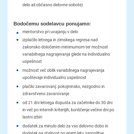
delo ali občasno delovne sobote)
Bodočemu sodelavcu ponujamo:
mentorstvo pri uvajanju v delo
izplačilo letnega in zimskega regresa nad
zakonsko določenim minimumom ter možnost
variabilnega nagrajevanja glede na individualno
uspešnost
možnost več oblik variabilnega nagrajevanja
upoštevaje individualno uspešnost
plačilo zavarovanj: pokojninsko, nezgodno in
zdravstveno zavarovanje
od 21 dni letnega dopusta za začetnike do 30 dni
in več po internih kriterijih; koriščenje večine dni po
lastni izbiri
dodatek za minulo delo za vso delovno dobo in
dodatek na stalnost po enem letu zaposlitve