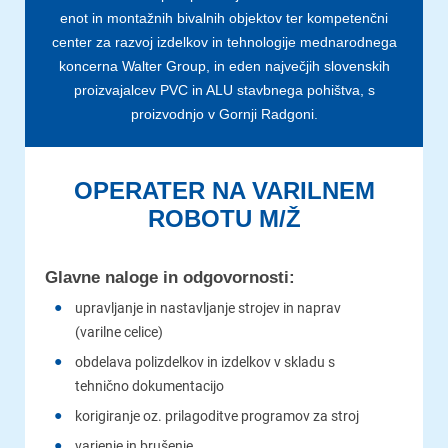
enot in montažnih bivalnih objektov ter kompetenčni
center za razvoj izdelkov in tehnologije mednarodnega
koncerna Walter Group, in eden največjih slovenskih
proizvajalcev PVC in ALU stavbnega pohištva, s
proizvodnjo v Gornji Radgoni.
OPERATER NA VARILNEM
ROBOTU M/Ž
Glavne naloge in odgovornosti:
upravljanje in nastavljanje strojev in naprav
(varilne celice)
obdelava polizdelkov in izdelkov v skladu s
tehnično dokumentacijo
korigiranje oz. prilagoditve programov za stroj
varjenje in brušenje