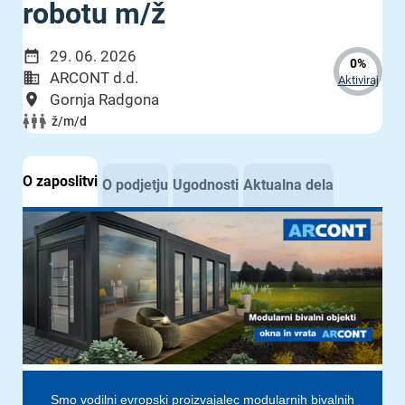
robotu m/ž
29. 06. 2026
0%
ARCONT d.d.
Aktiviraj
Gornja Radgona
ž/m/d
O zaposlitvi
O podjetju
Ugodnosti
Aktualna dela
Smo vodilni evropski proizvajalec modularnih bivalnih