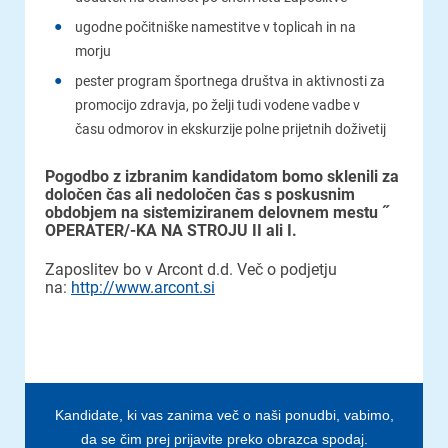
ugodne počitniške namestitve v toplicah in na
morju
pester program športnega društva in aktivnosti za
promocijo zdravja, po želji tudi vodene vadbe v
času odmorov in ekskurzije polne prijetnih doživetij
Pogodbo z izbranim kandidatom bomo sklenili za
določen čas ali nedoločen čas s poskusnim
obdobjem na sistemiziranem delovnem mestu ˝
OPERATER/-KA NA STROJU II ali I.
Zaposlitev bo v Arcont d.d. Več o podjetju
na:
http://www.arcont.si
Kandidate, ki vas zanima več o naši ponudbi, vabimo,
da se čim prej prijavite preko obrazca spodaj.