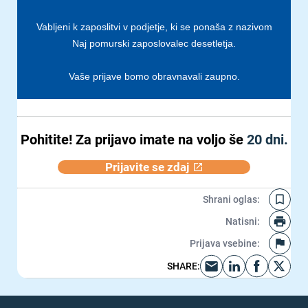
Vabljeni k zaposlitvi v podjetje, ki se ponaša z nazivom
Naj pomurski zaposlovalec desetletja.
Vaše prijave bomo obravnavali zaupno.
Pohitite!
Za prijavo imate na voljo še
20 dni.
Prijavite se zdaj
Shrani oglas
:
Natisni
:
Prijava vsebine
:
SHARE
: