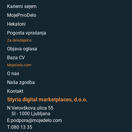
Karierni sejem
MojePrvoDelo
Hekatoni
Pogosta vprašanja
Za delodajalce
Objava oglasa
Baza CV
MojeDelo.com
O nas
Naša zgodba
Kontakt
Styria digital marketplaces, d.o.o.
N:
Verovškova ulica 55
Sl - 1000 Ljubljana
E:
podpora@mojedelo.com
T:
080 13 35