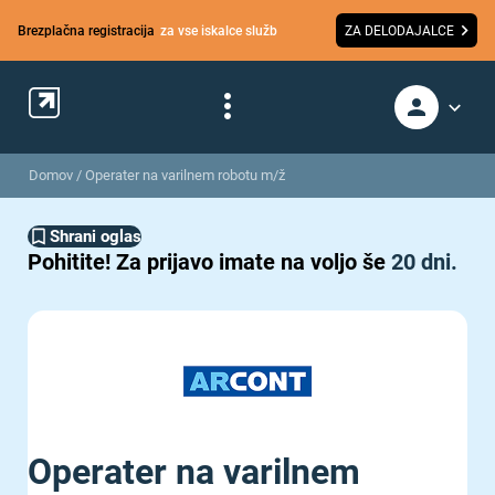
Brezplačna registracija
za vse iskalce služb
ZA DELODAJALCE
Domov
/
Operater na varilnem robotu m/ž
Shrani oglas
Pohitite!
Za prijavo imate na voljo še
20 dni.
Operater na varilnem