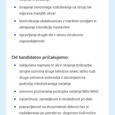
izvajanje osnovnega vzdrževanja na stroju ter
odprava manjših okvar
kontroliranje obdelovancev z merilnim orodjem in
ukrepanje s korekcijo nastavitev
opravljanje drugih del v okviru strokovne
usposobljenosti
Od kandidatov pričakujemo:
zaključeno najmanj IV. ali V. stopnja izobrazbe
strojne oziroma druge tehnične smeri; lahko tudi
druga ustrezna izobrazba z izkušnjami na
področju robotiziranega varjenja
osnovno poznavanje postopka varjenja MIG/MAG
natančnost, zanesljivost in doslednost pri delu
pripravljenost na dvoizmenski delovni čas (v
nadaljevanju po potrebi oz. dogovoru tudi nočno