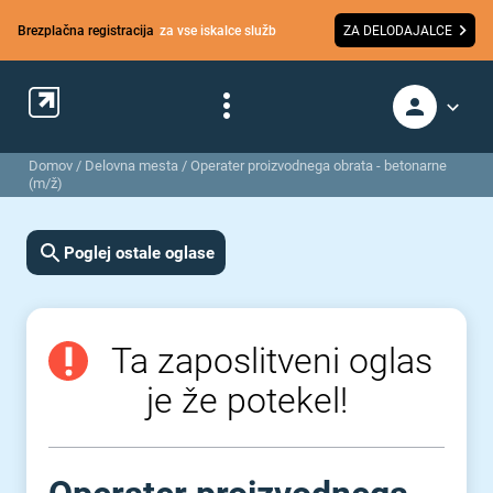
Brezplačna registracija
za vse iskalce služb
ZA DELODAJALCE
Domov
/
Delovna mesta
/
Operater proizvodnega obrata - betonarne
(m/ž)
Poglej ostale oglase
Ta zaposlitveni oglas
je že potekel!