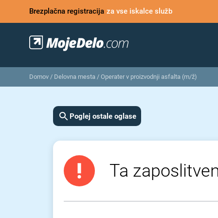
Brezplačna registracija
za vse iskalce služb
Domov
/
Delovna mesta
/
Operater v proizvodnji asfalta (m/ž)
Poglej ostale oglase
Ta zaposlitven