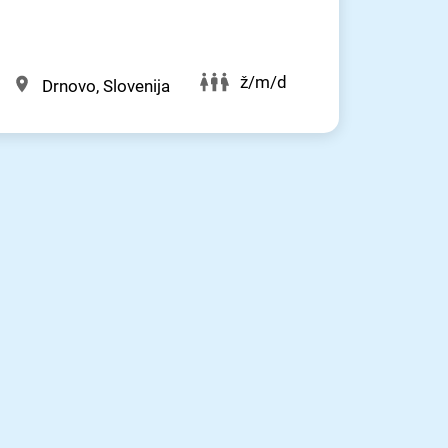
ž/m/d
Drnovo, Slovenija