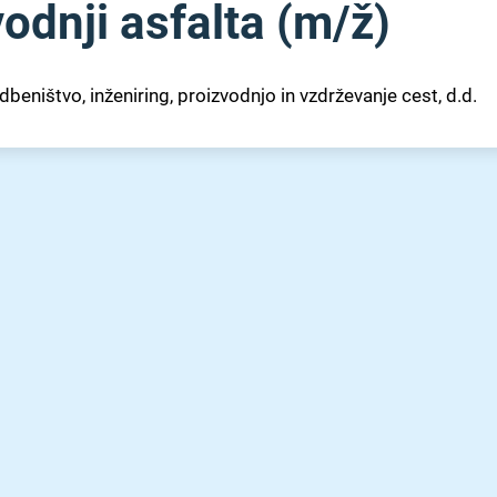
dnji asfalta (m⁠/⁠ž)
beništvo, inženiring, proizvodnjo in vzdrževanje cest, d.d.