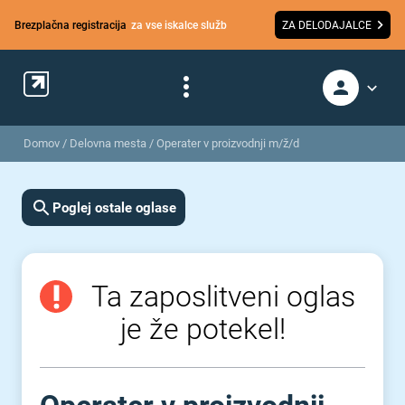
Brezplačna registracija
za vse iskalce služb
ZA DELODAJALCE
Domov
/
Delovna mesta
/
Operater v proizvodnji m/ž/d
Poglej ostale oglase
Ta zaposlitveni oglas
je že potekel!