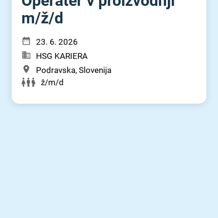
Operater v proizvodnji
m⁠/⁠ž⁠/⁠d
23. 6. 2026
HSG KARIERA
Podravska, Slovenija
ž/m/d