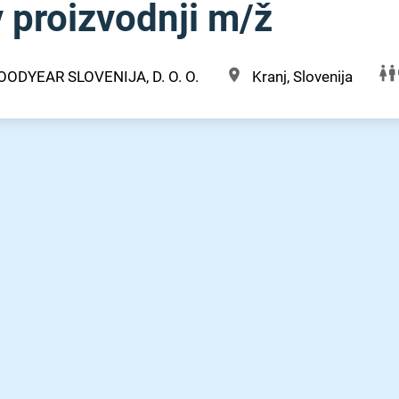
 proizvodnji m⁠/⁠ž
OODYEAR SLOVENIJA, D. O. O.
Kranj, Slovenija