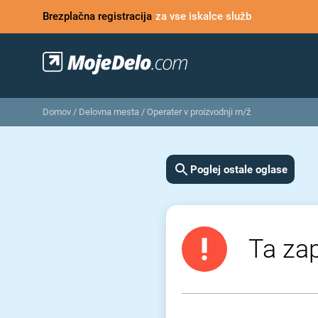
Brezplačna registracija
za vse iskalce služb
Domov
/
Delovna mesta
/
Operater v proizvodnji m/ž
Poglej ostale oglase
Ta zap