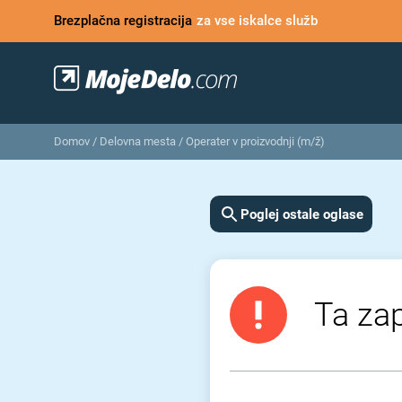
Brezplačna registracija
za vse iskalce služb
Domov
/
Delovna mesta
/
Operater v proizvodnji (m/ž)
Poglej ostale oglase
Ta zap