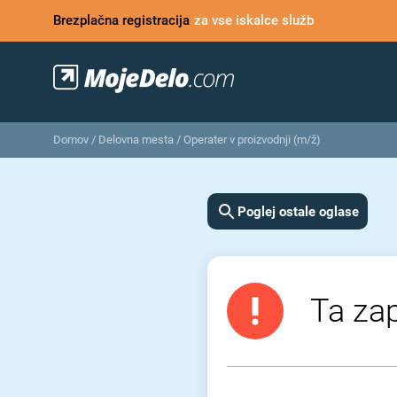
Brezplačna registracija
za vse iskalce služb
Domov
/
Delovna mesta
/
Operater v proizvodnji (m/ž)
Poglej ostale oglase
Ta zap