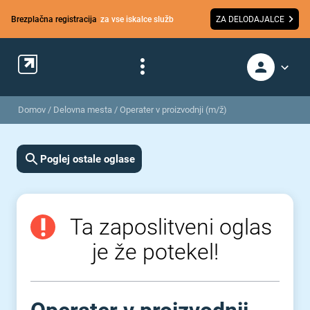
Brezplačna registracija
za vse iskalce služb
ZA DELODAJALCE
Domov
/
Delovna mesta
/
Operater v proizvodnji (m/ž)
Poglej ostale oglase
Ta zaposlitveni oglas
je že potekel!