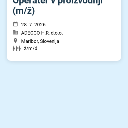
Operater v proizvodnji
(m⁠/⁠ž)
28. 7. 2026
ADECCO H.R. d.o.o.
Maribor, Slovenija
ž/m/d