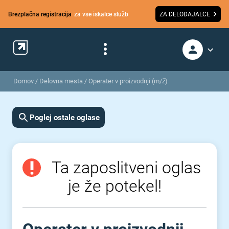
Brezplačna registracija
za vse iskalce služb
ZA DELODAJALCE
Domov
/
Delovna mesta
/
Operater v proizvodnji (m/ž)
Poglej ostale oglase
Ta zaposlitveni oglas
je že potekel!