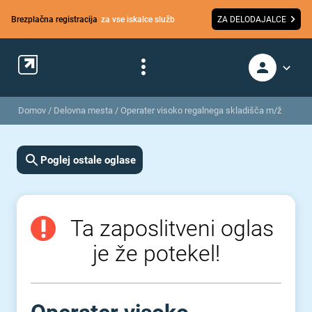
Brezplačna registracija
za vse iskalce služb
ZA DELODAJALCE
Domov
/
Delovna mesta
/
Operater visoko regalnega skladišča m/ž
Poglej ostale oglase
Ta zaposlitveni oglas
je že potekel!