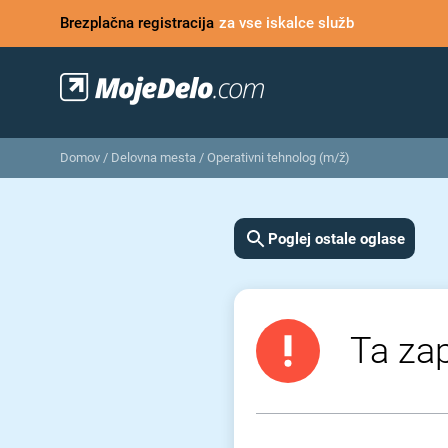
Brezplačna registracija
za vse iskalce služb
Domov
/
Delovna mesta
/
Operativni tehnolog (m/ž)
Poglej ostale oglase
Ta zap