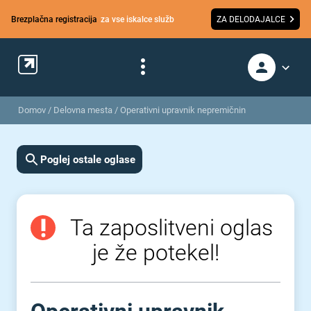
Brezplačna registracija
za vse iskalce služb
ZA DELODAJALCE
Domov
/
Delovna mesta
/
Operativni upravnik nepremičnin
Poglej ostale oglase
Ta zaposlitveni oglas
je že potekel!