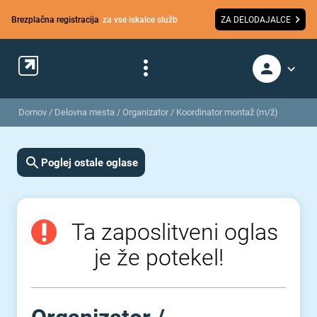
Brezplačna registracija
za vse iskalce služb
ZA DELODAJALCE
Domov
/
Delovna mesta
/
Organizator / Koordinator montaž (m/ž)
Poglej ostale oglase
Ta zaposlitveni oglas
je že potekel!