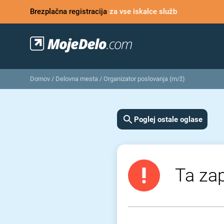
Brezplačna registracija
za vse iskalce služb
Domov
/
Delovna mesta
/
Organizator poslovanja (m/ž)
Poglej ostale oglase
Ta zap