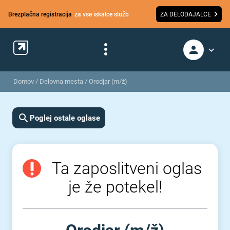
Brezplačna registracija
za vse iskalce služb
ZA DELODAJALCE
Domov
/
Delovna mesta
/
Orodjar (m/ž)
Poglej ostale oglase
Ta zaposlitveni oglas
je že potekel!