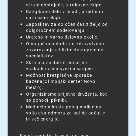
strani obstoječe, strokovne ekipe.
Razgibano delo v mladi, prijetni in
sproščeni ekipi.
Zaposlitev za določen čas z željo po
dolgoročnem sodelovanju.
Urejeno in varno delovno okolje.
Omogočamo dodatno zdravstveno
zavarovanje s hitrim dostopom do
specialistov.
Skrbimo za dobro počutje z
vsakodnevnim svežim sadjem .
Možnost brezplačne uporabe
bazena(Olimpijski center Novo
mesto).
Organiziramo prijetna druženja, kot
so pohodi, pikniki.
Med delom imate poleg malice na
voljo dva odmora za boljše počutje
in več energije.
Sedež podjetja Arex d.o.o. je v