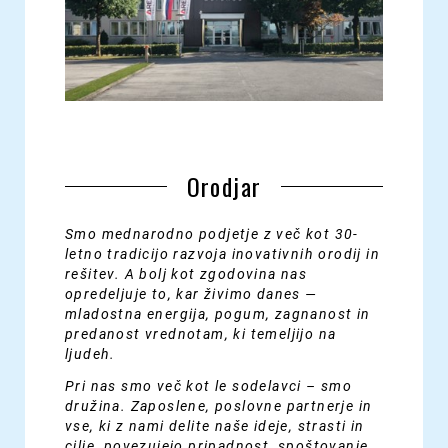
Orodjar
Smo mednarodno podjetje z več kot 30-
letno tradicijo razvoja inovativnih orodij in
rešitev. A bolj kot zgodovina nas
opredeljuje to, kar živimo danes —
mladostna energija, pogum, zagnanost in
predanost vrednotam, ki temeljijo na
ljudeh.
Pri nas smo več kot le sodelavci – smo
družina. Zaposlene, poslovne partnerje in
vse, ki z nami delite naše ideje, strasti in
cilje, povezujejo pripadnost, spoštovanje