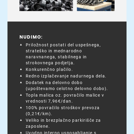
NUDIMO:
Priložnost postati del uspešnega,
strateško in mednarodno
naravnanega, stabilnega in
strokovnega podjetja.
Konkurenčno plačilo.
Redno izplačevanje nadurnega dela.
Dodatek na delovno dobo
(upoštevamo celotno delovno dobo).
Topla malica oz. povračilo malice v
vrednosti 7,96€/dan.
100% povračilo stroškov prevoza
(0,21€/km).
Veliko in brezplačno parkirišče za
zaposlene.
Uvodno interno usposabljanje s