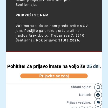
Šentjerneju.
PRIDRUŽI SE NAM.
Vabimo vas, da se nam predstavite s CV-
jem. Pošljite ga preko portala ali na
naslov Arex d.o.o., Trubarjeva 7, 8310
Šentjernej. Rok prijave:
31.08.2026.
Pohitite!
Za prijavo imate na voljo še
25 dni.
Prijavite se zdaj
Shrani oglas
:
Natisni
:
Prijava vsebine
: