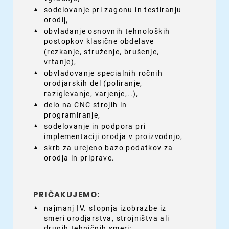
sodelovanje pri zagonu in testiranju
orodij,
obvladanje osnovnih tehnoloških
postopkov klasične obdelave
(rezkanje, struženje, brušenje,
vrtanje),
obvladovanje specialnih ročnih
orodjarskih del (poliranje,
raziglevanje, varjenje,..),
delo na CNC strojih in
programiranje,
sodelovanje in podpora pri
implementaciji orodja v proizvodnjo,
skrb za urejeno bazo podatkov za
orodja in priprave.
PRIČAKUJEMO:
najmanj IV. stopnja izobrazbe iz
smeri orodjarstva, strojništva ali
drugih tehničnih smeri;