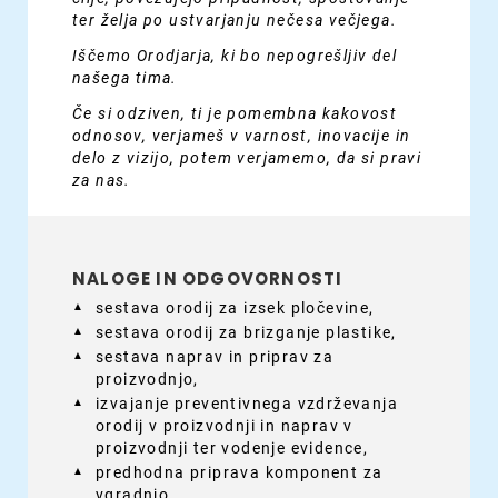
ter želja po ustvarjanju nečesa večjega.
Iščemo Orodjarja, ki bo nepogrešljiv del
našega tima.
Če si odziven, ti je pomembna kakovost
odnosov, verjameš v varnost, inovacije in
delo z vizijo, potem verjamemo, da si pravi
za nas.
NALOGE IN ODGOVORNOSTI
sestava orodij za izsek pločevine,
sestava orodij za brizganje plastike,
sestava naprav in priprav za
proizvodnjo,
izvajanje preventivnega vzdrževanja
orodij v proizvodnji in naprav v
proizvodnji ter vodenje evidence,
predhodna priprava komponent za
vgradnjo,