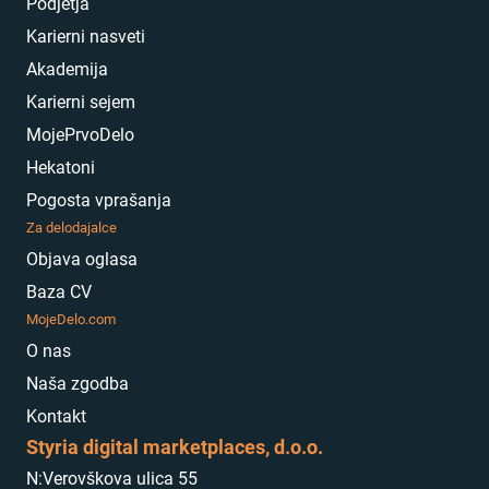
Podjetja
Karierni nasveti
Akademija
Karierni sejem
MojePrvoDelo
Hekatoni
Pogosta vprašanja
Za delodajalce
Objava oglasa
Baza CV
MojeDelo.com
O nas
Naša zgodba
Kontakt
Styria digital marketplaces, d.o.o.
N:
Verovškova ulica 55