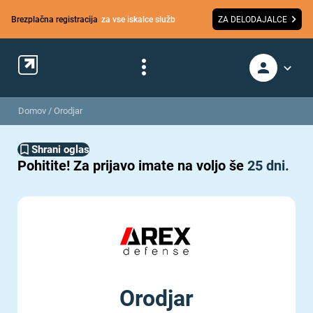
Brezplačna registracija
za vse iskalce služb
ZA DELODAJALCE
Domov
/
Orodjar
Shrani oglas
Pohitite!
Za prijavo imate na voljo še
25 dni.
Orodjar