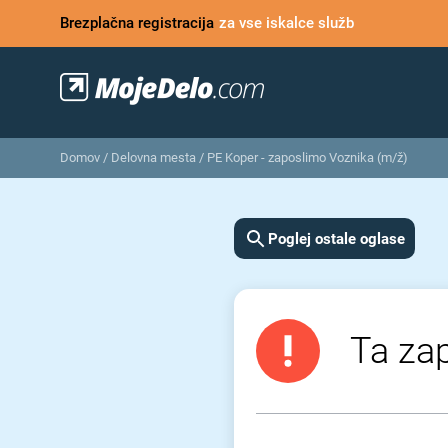
Brezplačna registracija
za vse iskalce služb
Domov
/
Delovna mesta
/
PE Koper - zaposlimo Voznika (m/ž)
Poglej ostale oglase
Ta zap