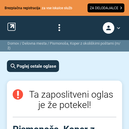
Brezplačna registracija
za vse iskalce služb
ZA DELODAJALCE
Domov
/
Delovna mesta
/
Pismonoša, Koper z okoliškimi poštami (m/
ž)
Poglej ostale oglase
Ta zaposlitveni oglas
je že potekel!