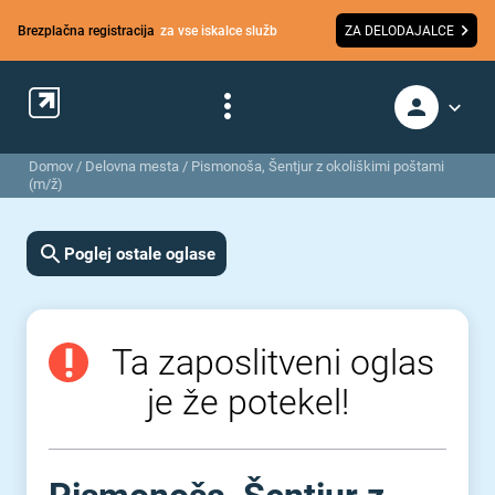
Brezplačna registracija
za vse iskalce služb
ZA DELODAJALCE
Domov
/
Delovna mesta
/
Pismonoša, Šentjur z okoliškimi poštami
(m/ž)
Poglej ostale oglase
Ta zaposlitveni oglas
je že potekel!