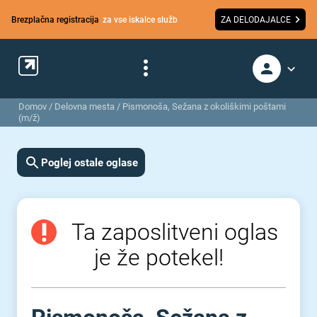
Brezplačna registracija
za vse iskalce služb
ZA DELODAJALCE
Domov
/
Delovna mesta
/
Pismonoša, Sežana z okoliškimi poštami
(m/ž)
Poglej ostale oglase
Ta zaposlitveni oglas
je že potekel!