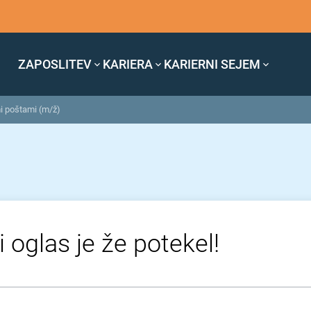
ZAPOSLITEV
KARIERA
KARIERNI SEJEM
i poštami (m/ž)
 oglas je že potekel!