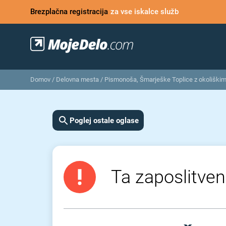
Brezplačna registracija
za vse iskalce služb
Domov
/
Delovna mesta
/
Pismonoša, Šmarješke Toplice z okoliškim
Poglej ostale oglase
Ta zaposlitveni