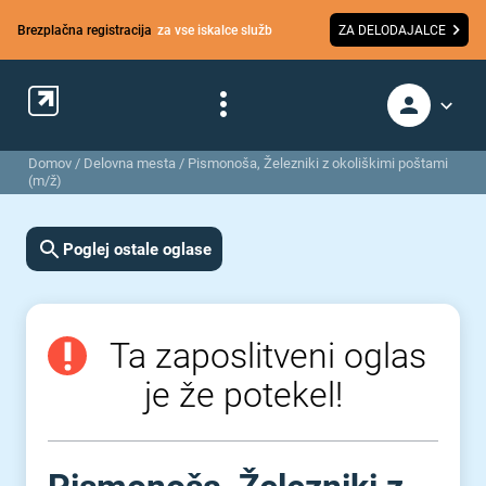
Brezplačna registracija
za vse iskalce služb
ZA DELODAJALCE
Domov
/
Delovna mesta
/
Pismonoša, Železniki z okoliškimi poštami
(m/ž)
Poglej ostale oglase
Ta zaposlitveni oglas
je že potekel!