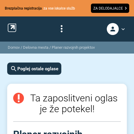
Brezplačna registracija
za vse iskalce služb
ZA DELODAJALCE
Domov
/
Delovna mesta
/
Planer razvojnih projektov
Poglej ostale oglase
Ta zaposlitveni oglas
je že potekel!