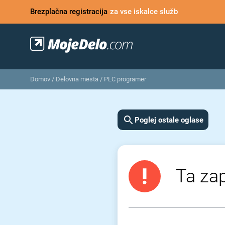
Brezplačna registracija
za vse iskalce služb
Domov
/
Delovna mesta
/
PLC programer
Poglej ostale oglase
Ta zap