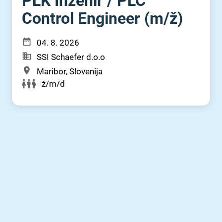
PLK Inženir ⁠/⁠ PLC
Control Engineer (m⁠/⁠ž)
04. 8. 2026
SSI Schaefer d.o.o
Maribor, Slovenija
ž/m/d