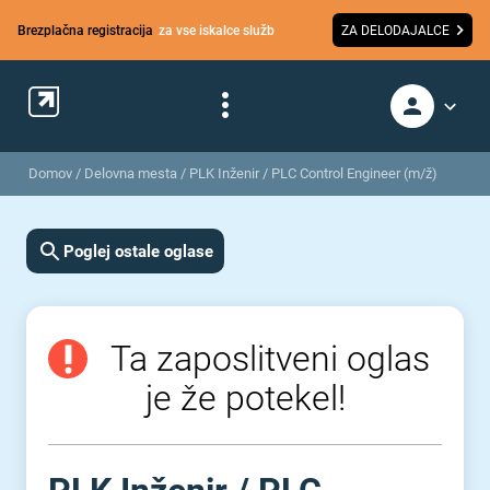
Brezplačna registracija
za vse iskalce služb
ZA DELODAJALCE
Domov
/
Delovna mesta
/
PLK Inženir / PLC Control Engineer (m/ž)
Poglej ostale oglase
Ta zaposlitveni oglas
je že potekel!