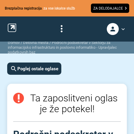
Brezplačna registracija
za vse iskalce služb
ZA DELODAJALCE
Domov
/
Delovna mesta
/
Področni podsekretar v Sektorju za
informacijsko infrastrukturo in poslovno informatiko - Upravljalec
podatkovnih baz
Poglej ostale oglase
Ta zaposlitveni oglas
je že potekel!