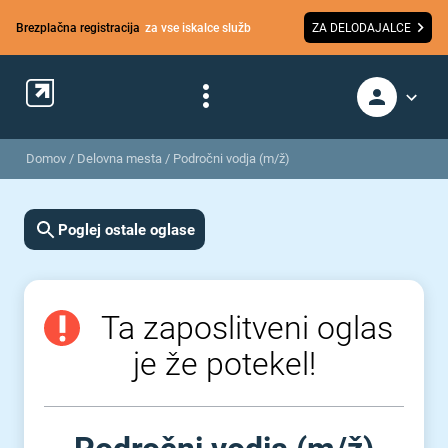
Brezplačna registracija
za vse iskalce služb
ZA DELODAJALCE
Domov
/
Delovna mesta
/
Področni vodja (m/ž)
Poglej ostale oglase
Ta zaposlitveni oglas
je že potekel!