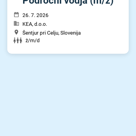
Področni vodja (m⁠/⁠ž)
26. 7. 2026
KEA, d.o.o.
Šentjur pri Celju, Slovenija
ž/m/d